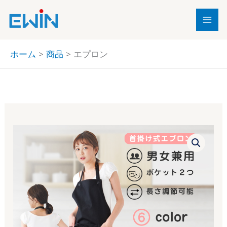
内
容
を
ス
ホーム
商品
エプロン
キ
ッ
プ