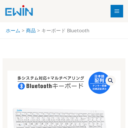
内
容
を
ス
ホーム
商品
キーボード Bluetooth
キ
ッ
プ