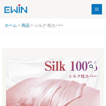
内
容
を
ス
ホーム
商品
シルク 枕カバー
キ
ッ
プ