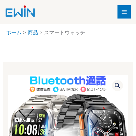
内
容
を
ス
ホーム
商品
スマートウォッチ
キ
ッ
プ