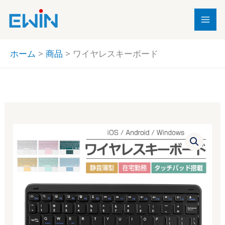
内
容
を
ス
ホーム
商品
ワイヤレスキーボード
キ
ッ
プ