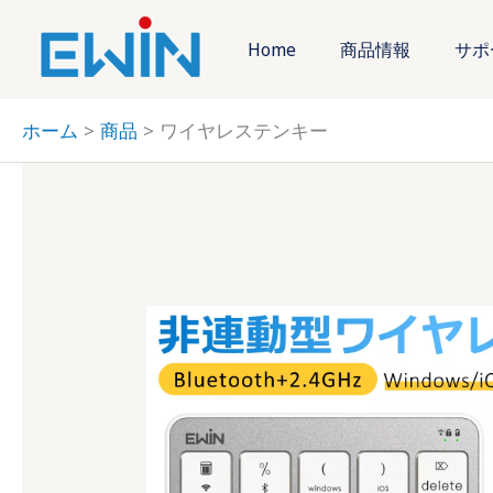
内
容
Home
商品情報
サポ
を
ス
ホーム
商品
ワイヤレステンキー
キ
ッ
プ