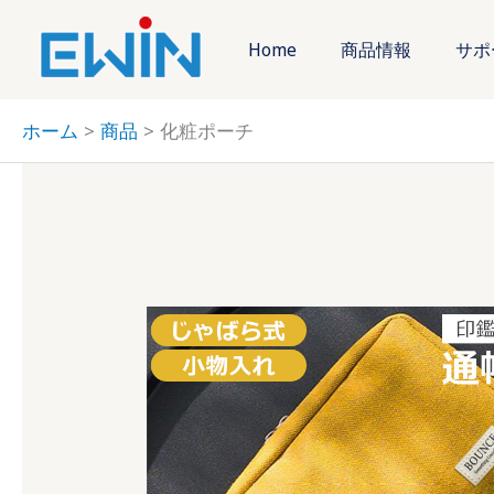
内
容
Home
商品情報
サポ
を
ス
ホーム
商品
化粧ポーチ
キ
ッ
プ