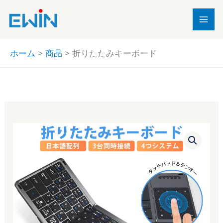
内
容
を
ス
ホーム
商品
折りたたみキーボード
キ
ッ
プ