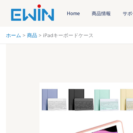
内
容
Home
商品情報
サポ
を
ス
ホーム
商品
iPadキーボードケース
キ
ッ
プ