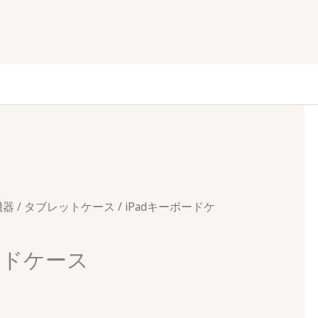
機器
/
タブレットケース
/ iPadキーボードケ
ードケース