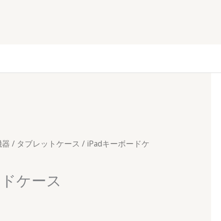
機器
/
タブレットケース
/ iPadキーボードケ
ードケース