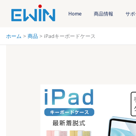
内
容
Home
商品情報
サポ
を
ス
ホーム
商品
iPadキーボードケース
キ
ッ
プ