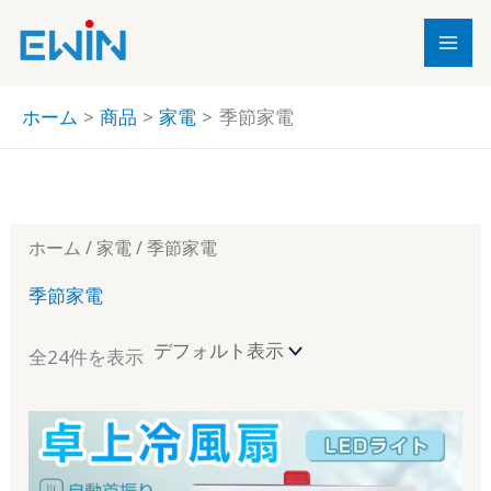
内
3
9
2
8
1
2
2
6
5
9
4
2
9
8
1
2
4
6
容
1
個
個
個
1
3
4
個
9
8
3
6
1
個
1
個
3
個
を
個
の
の
の
7
個
個
の
個
個
個
個
個
の
個
の
個
の
ス
ホーム
商品
家電
季節家電
の
商
商
商
個
の
の
商
の
の
の
の
の
商
の
商
の
商
キ
ッ
商
品
品
品
の
商
商
品
商
商
商
商
商
品
商
品
商
品
プ
品
商
品
品
品
品
品
品
品
品
品
品
ホーム
/
家電
/ 季節家電
季節家電
全24件を表示