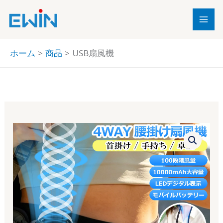
内
容
を
ス
ホーム
商品
USB扇風機
キ
ッ
プ