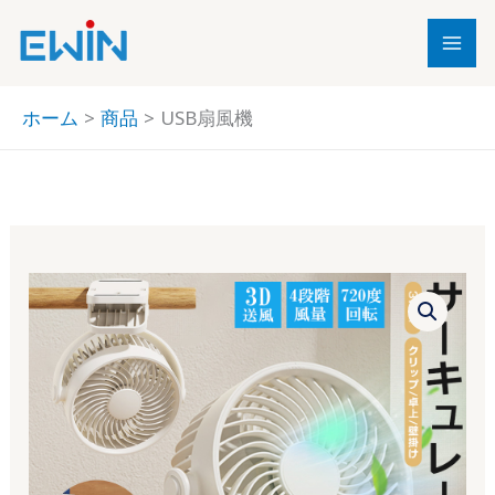
内
容
を
ス
ホーム
商品
USB扇風機
キ
ッ
プ