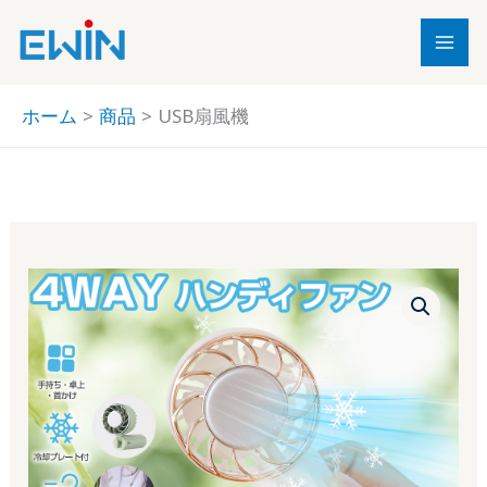
内
容
を
ス
ホーム
商品
USB扇風機
キ
ッ
プ