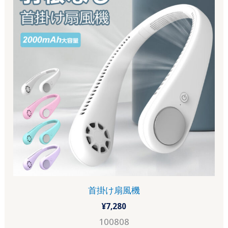
首掛け扇風機
¥
7,280
100808